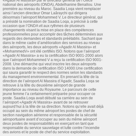
«Agadir Al Massira» par le directeur général de l’Office
national des aéroports (ONDA), Abdelhanine Benallou. Une
première au niveau du Maroc. Saadia Loqa vient remplacer
ainsi l’ancien directeur Omar Laâraychi qui dirigera
désormais l’aéroport Mohammed V. Le directeur général, qui
a présidé la nomination de Saadia Loqa, a précisé à cette
occasion que l’ONDA vit aux rythmes de plusieurs
changements visant la mise en place des compétences
professionnelles pour accomplir des tâches déterminées aux
regards des demandes et standards préétablis. Sachant que
dans le même cadre d’amélioration des services au niveau
des aéroports, les deux aéroports «Agadir Al Massira» et
«MohammedV» ont été certifiés ISO. Notons que l’aéroport
«Agadir Al Massira» a eu la certification ISO 9001-2000 alors
que l’aéroport Mohammed V a reçu la certification ISO 9001-
2008. Une démarche qui veut inscrire les deux aéroports
dans la demande de certification ISO 14000.Une certification
qui saura garantir le respect des normes selon les standards
du management environnemental. En prenant la tête de la
direction de l’aéroport Al Massira d’Agadir, Saadia Loqa se
retrouve à la tête du deuxième aéroport de grande
importance au niveau du Royaume. Le parcours de cette
jeune femme l’a certainement préparée pour occuper ce
poste. Saadia Loqa avait débuté sa carrière au sein de
l’aéroport «Agadir Al Massira» avant de se retrouver
aujourd’hui à la tête de sa direction. Notons qu’elle avait déjà
occupé au sein du même aéroport les postes de chef de
section navigation aérienne et responsable de la sécurité
aéroportuaire avant d’occuper au sein du même aéroport
deux postes de responsabilités en exerçant en tant que
responsable du service sauvetage et lutte contre l’incendie
des avions et le poste de chef du service exploitation.