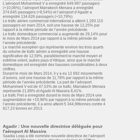
L’aéroport Mohammed V a enregistré 649.997 passagers
(+10,06%), l’aéroport Marrakech-Menara a enregistré
374.645 passagers (+8,54%) et l’aéroport d’Agadir a
enregistré 134.626 passagers (+10,79%).
Le trafic aérien commercial international a atteint 1.293.115
passagers en mars 2014, soit une hausse de 12,25% par
rapport à la même période de l’année précédente.
Le trafic domestique commercial a augmenté de 29,14% pour
le mois de Mars 2014 par rapport à la même période de
l’année précédente.
Le marché européen qui représente environ les trois quarts
du volume de trafic aérien a enregistré une hausse
significative de 12,59%, parallèlement le marché moyen et
extrême orient, autres pays d’Afrique, ainsi que le marché
domestique ont enregistré des hausses considérables à deux
chiffres.
Durant le mois de Mars 2014, il y a eu 12 692 mouvements
d’avions, soit une hausse de 11,78% par rapport à la même
période de l’année précédente. La part de l’aéroport
Mohammed V est de 47,53% de ce trafic, Marrakech Menara
représente 21,89% et Agadir Al Massira 8,41%.
Le trafic Fret a enregistré durant le mois de Mars 2014 une
augmentation de +10,96% par rapport à la même période de
l’année précédente, il a ainsi atteint 5 344,99tonnes contre 4
817,23 tonnes en 2013.
Agadir : Une nouvelle directrice déléguée pour
l'aéroport Al Massira
Saadia Loqa a été nommée nouvelle directrice de l’aéroport