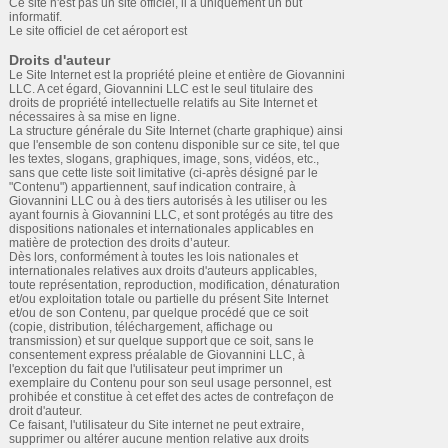
Ce site n'est pas un site officiel, il a uniquement un but
informatif.
Le site officiel de cet aéroport est
Droits d'auteur
Le Site Internet est la propriété pleine et entière de Giovannini
LLC. A cet égard, Giovannini LLC est le seul titulaire des
droits de propriété intellectuelle relatifs au Site Internet et
nécessaires à sa mise en ligne.
La structure générale du Site Internet (charte graphique) ainsi
que l'ensemble de son contenu disponible sur ce site, tel que
les textes, slogans, graphiques, image, sons, vidéos, etc.,
sans que cette liste soit limitative (ci-après désigné par le
"Contenu") appartiennent, sauf indication contraire, à
Giovannini LLC ou à des tiers autorisés à les utiliser ou les
ayant fournis à Giovannini LLC, et sont protégés au titre des
dispositions nationales et internationales applicables en
matière de protection des droits d’auteur.
Dès lors, conformément à toutes les lois nationales et
internationales relatives aux droits d'auteurs applicables,
toute représentation, reproduction, modification, dénaturation
et/ou exploitation totale ou partielle du présent Site Internet
et/ou de son Contenu, par quelque procédé que ce soit
(copie, distribution, téléchargement, affichage ou
transmission) et sur quelque support que ce soit, sans le
consentement express préalable de Giovannini LLC, à
l'exception du fait que l'utilisateur peut imprimer un
exemplaire du Contenu pour son seul usage personnel, est
prohibée et constitue à cet effet des actes de contrefaçon de
droit d'auteur.
Ce faisant, l'utilisateur du Site internet ne peut extraire,
supprimer ou altérer aucune mention relative aux droits