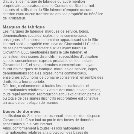
d'auteurs, de marque de fabrique ou autre mention
propriétaire apparaissant sur le Contenu du Site Internet.
L'accès et l'utilisation du Site Internet n'emporte aucune
cession et/ou aucun transfert de droit de propriété au bénéfice
de l'utilisateur.
Marques de fabrique
Les marques de fabrique, marques de service, logos,
dénominations sociales, sigles, noms commerciaux,
enseignes et/ou noms de domaine apparaissant sur le Site
Internet sont la propriété exclusive de Giovannini LLC et/ou
de ses partenaires commerciaux les ayant fournis à
Giovannini LLC, mentionnés dans le Site Internet, et
constituent des signes distinctifs insusceptibles d'utilisation
sans le consentement express préalable de leur titulaire.
Giovannini LLC et ses partenaires commerciaux lui ayant
fourni les marques de fabrique, marques de service, logos,
dénominations sociales, sigles, noms commerciaux,
enseignes et/ou noms de domaine conservent l'ensemble des
droits liés à leur propriété.
Dès lors, conformément à toutes les lois nationales et
internationales relatives aux droits des marques applicables,
toute représentation, reproduction et/ou exploitation partielle
ou totale de ces signes distinctifs est prohibée est constitue
un acte de contrefaçon de marque.
Bases de données
L'utilisateur du Site Internet reconnaît les droits dont dispose
Giovannini LLC sur tout ou partie des bases de données
accessibles sur le Site Internet.
Ainsi, conformément à toutes les lois nationales et
internationales relatives à la protection des bases de